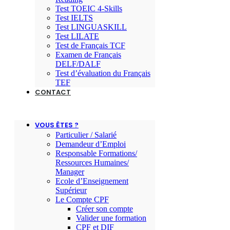
Test TOEIC 4-Skills
Test IELTS
Test LINGUASKILL
Test LILATE
Test de Français TCF
Examen de Français
DELF/DALF
Test d’évaluation du Français
TEF
CONTACT
VOUS ÊTES ?
Particulier / Salarié
Demandeur d’Emploi
Responsable Formations/
Ressources Humaines/
Manager
Ecole d’Enseignement
Supérieur
Le Compte CPF
Créer son compte
Valider une formation
CPF et DIF