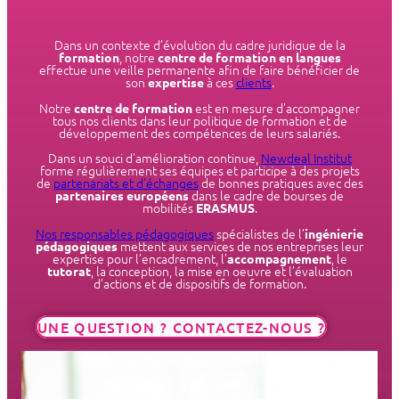
Dans un contexte d’évolution du cadre juridique de la
, notre
formation
centre de formation en langues
effectue une veille permanente afin de faire bénéficier de
son
à ces
clients
.
expertise
Notre
est en mesure d’accompagner
centre de formation
tous nos clients dans leur politique de formation et de
développement des compétences de leurs salariés.
Dans un souci d’amélioration continue,
Newdeal Institut
forme régulièrement ses équipes et participe à des projets
de
partenariats et d’échanges
de bonnes pratiques avec des
dans le cadre de bourses de
partenaires européens
mobilités
.
ERASMUS
Nos responsables pédagogiques
spécialistes de l’
ingénierie
mettent aux services de nos entreprises leur
pédagogiques
expertise pour l’encadrement, l’
, le
accompagnement
, la conception, la mise en oeuvre et l’évaluation
tutorat
d’actions et de dispositifs de formation.
UNE QUESTION ? CONTACTEZ-NOUS ?