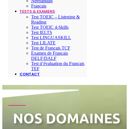
Néerlandais
Français
TESTS & EXAMENS
Test TOEIC – Listening &
Reading
Test TOEIC 4-Skills
Test IELTS
Test LINGUASKILL
Test LILATE
Test de Français TCF
Examen de Français
DELF/DALF
Test d’évaluation du Français
TEF
CONTACT
NOS DOMAINES