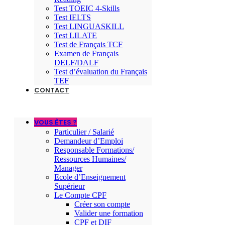
Test TOEIC 4-Skills
Test IELTS
Test LINGUASKILL
Test LILATE
Test de Français TCF
Examen de Français
DELF/DALF
Test d’évaluation du Français
TEF
CONTACT
VOUS ÊTES ?
Particulier / Salarié
Demandeur d’Emploi
Responsable Formations/
Ressources Humaines/
Manager
Ecole d’Enseignement
Supérieur
Le Compte CPF
Créer son compte
Valider une formation
CPF et DIF