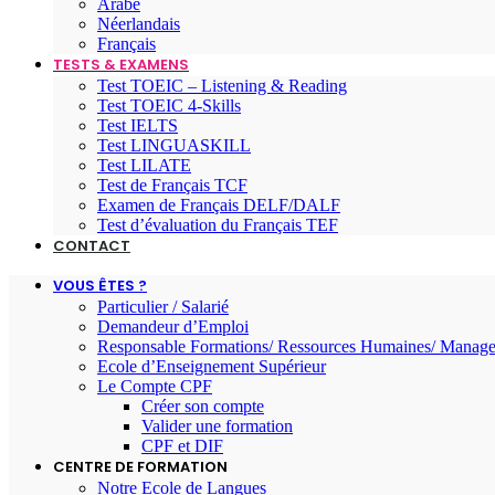
Arabe
Néerlandais
Français
TESTS & EXAMENS
Test TOEIC – Listening & Reading
Test TOEIC 4-Skills
Test IELTS
Test LINGUASKILL
Test LILATE
Test de Français TCF
Examen de Français DELF/DALF
Test d’évaluation du Français TEF
CONTACT
VOUS ÊTES ?
Particulier / Salarié
Demandeur d’Emploi
Responsable Formations/ Ressources Humaines/ Manage
Ecole d’Enseignement Supérieur
Le Compte CPF
Créer son compte
Valider une formation
CPF et DIF
CENTRE DE FORMATION
Notre Ecole de Langues