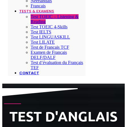
Néerlandais
Français
TESTS & EXAMENS
Test TOEIC – Listening &
Reading
Test TOEIC 4-Skills
Test IELTS
Test LINGUASKILL
Test LILATE
Test de Français TCF
Examen de Français
DELF/DALF
Test d’évaluation du Français
TEF
CONTACT
TEST D'ANGLAIS