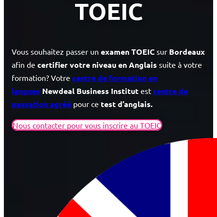
TOEIC
Vous souhaitez passer un
examen TOEIC
sur
Bordeaux
afin de
certifier votre niveau en Anglais
suite à votre
formation?
Votre
centre de formation en
langues
Newdeal Business
Institut
est
centre de
passation agréé
pour ce
test d’anglais.
Nous contacter pour vous inscrire au TOEIC