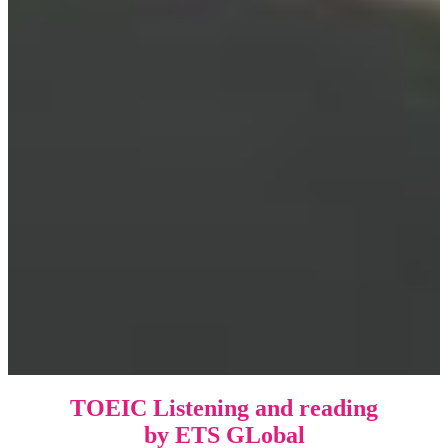
TOEIC Listening and reading
by ETS GLobal