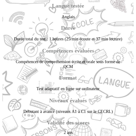
Langue testée
Anglais
Durée
Durée total du test : 1 heures (25 min écoute et 37 min lecture)
Compétences évaluées
Compétences de compréhension écrite et orale sous forme de
QCM
Format
Test adaptatif en ligne sur ordinateur
Niveaux évalués
Débutant à avancé (niveaux A1 à C1 sur le CECRL)
Validité des scores
2 ans