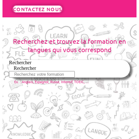
CONTACTEZ NOUS
Recherchez et trouvez la formation en
langues qui vous correspond
Rechercher
Rechercher
Ex. : Anglais, Espagnol, Russe, Intensif, TOEIC, …