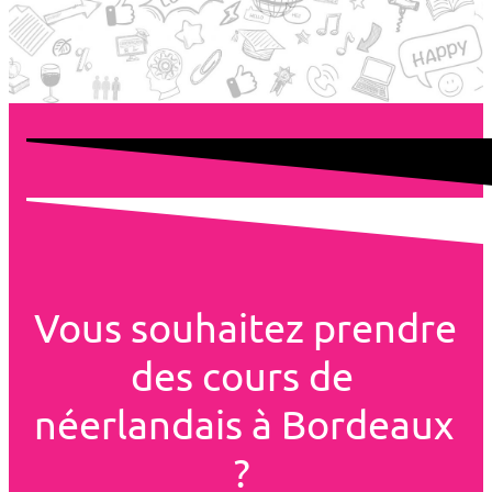
Vous souhaitez prendre 
des cours de 
néerlandais à Bordeaux 
? 