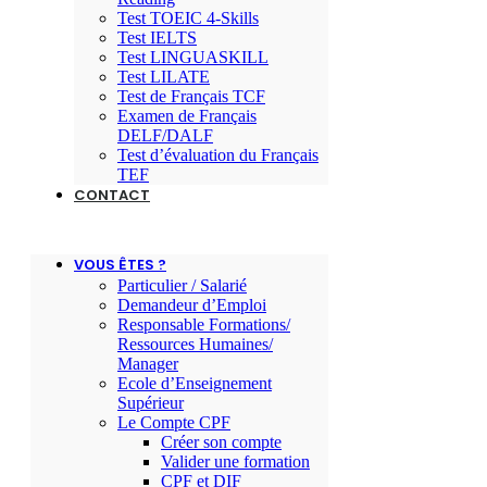
Test TOEIC 4-Skills
Test IELTS
Test LINGUASKILL
Test LILATE
Test de Français TCF
Examen de Français
DELF/DALF
Test d’évaluation du Français
TEF
CONTACT
VOUS ÊTES ?
Particulier / Salarié
Demandeur d’Emploi
Responsable Formations/
Ressources Humaines/
Manager
Ecole d’Enseignement
Supérieur
Le Compte CPF
Créer son compte
Valider une formation
CPF et DIF