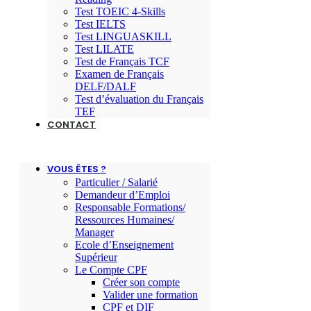
Test TOEIC 4-Skills
Test IELTS
Test LINGUASKILL
Test LILATE
Test de Français TCF
Examen de Français
DELF/DALF
Test d’évaluation du Français
TEF
CONTACT
VOUS ÊTES ?
Particulier / Salarié
Demandeur d’Emploi
Responsable Formations/
Ressources Humaines/
Manager
Ecole d’Enseignement
Supérieur
Le Compte CPF
Créer son compte
Valider une formation
CPF et DIF