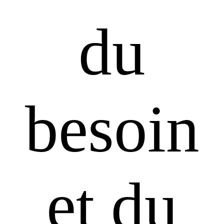
du
besoin
et du