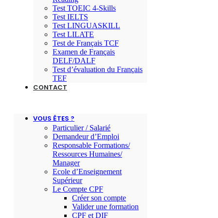
Test TOEIC 4-Skills
Test IELTS
Test LINGUASKILL
Test LILATE
Test de Français TCF
Examen de Français
DELF/DALF
Test d’évaluation du Français
TEF
CONTACT
VOUS ÊTES ?
Particulier / Salarié
Demandeur d’Emploi
Responsable Formations/
Ressources Humaines/
Manager
Ecole d’Enseignement
Supérieur
Le Compte CPF
Créer son compte
Valider une formation
CPF et DIF