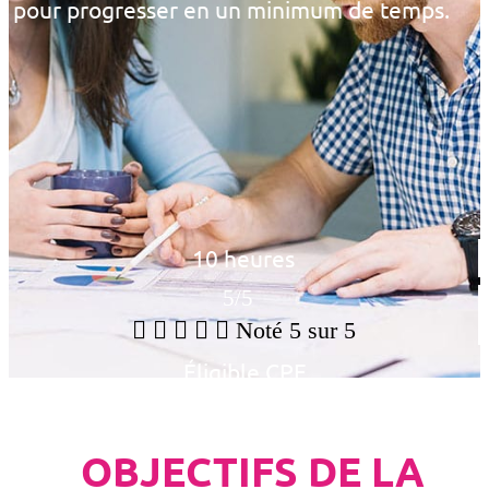
pour progresser en un minimum de temps.
10 heures
5/5





Noté 5 sur 5
Éligible CPF
OBJECTIFS DE LA