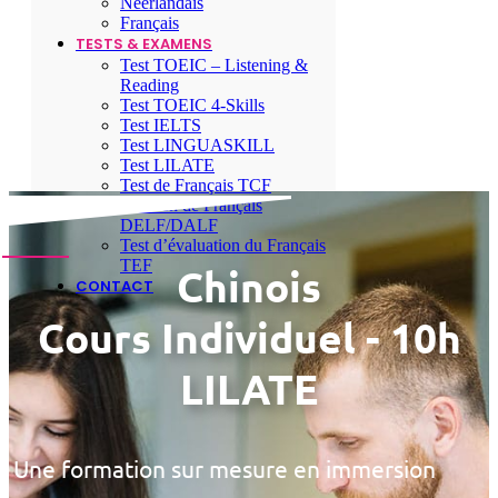
Néerlandais
Français
TESTS & EXAMENS
Test TOEIC – Listening &
Reading
Test TOEIC 4-Skills
Test IELTS
Test LINGUASKILL
Test LILATE
Test de Français TCF
Examen de Français
DELF/DALF
Test d’évaluation du Français
TEF
Chinois
CONTACT
Cours Individuel - 10h
LILATE
Une formation sur mesure en immersion