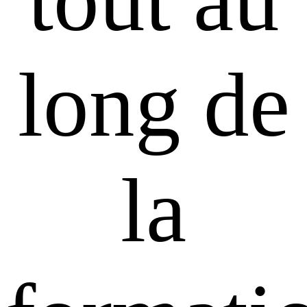
long de
la