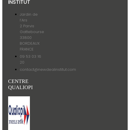
INSTITUT
Jardin de
l’Ars
2 Parvis
Gattebourse
33800
BORDEAUX
FRANCE
09 53 03 16
20
contact@newdealinstitut.com
CENTRE
QUALIOPI