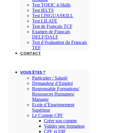
Test TOEIC 4-Skills
Test IELTS
Test LINGUASKILL
Test LILATE
Test de Français TCF
Examen de Français
DELF/DALF
Test d’évaluation du Français
TEF
CONTACT
VOUS ÊTES ?
Particulier / Salarié
Demandeur d’Emploi
Responsable Formations/
Ressources Humaines/
Manager
Ecole d’Enseignement
Supérieur
Le Compte CPF
Créer son compte
Valider une formation
CPF et DIF