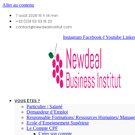
Aller au contenu
7 août 2026 15 h 14 min
+33 (0)9 53 03 16 20
contact@newdealinstitut.com
Instagram
Facebook-f
Youtube
Linke
VOUS ÊTES ?
Particulier / Salarié
Demandeur d’Emploi
Responsable Formations/ Ressources Humaines/ Manage
Ecole d’Enseignement Supérieur
Le Compte CPF
Créer son compte