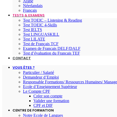
Arabe
Néerlandais
Français
TESTS & EXAMENS
Test TOEIC – Listening & Reading
Test TOEIC 4-Skills
Test IELTS
Test LINGUASKILL
Test LILATE
Test de Français TCF
Examen de Français DELF/DALF
Test d’évaluation du Français TEF
CONTACT
VOUS ÊTES ?
Particulier / Salarié
Demandeur d’Emploi
Responsable Formations/ Ressources Humaines/ Manage
Ecole d’Enseignement Supérieur
Le Compte CPF
Créer son compte
Valider une formation
CPF et DIF
CENTRE DE FORMATION
Notre Ecole de Langues