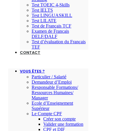
Test TOEIC 4-Skills
Test IELTS
Test LINGUASKILL
Test LILATE
Test de Français TCF
Examen de Français
DELF/DALF
Test d’évaluation du Français
TEF
CONTACT
VOUS ÊTES ?
Particulier / Salarié
Demandeur d’Emploi
Responsable Formations/
Ressources Humaines/
Manager
Ecole d’Enseignement
Supérieur
Le Compte CPF
Créer son compte
Valider une formation
CPF et DIF