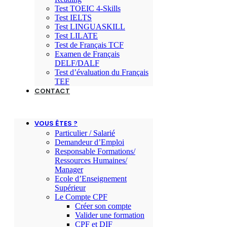
Test TOEIC 4-Skills
Test IELTS
Test LINGUASKILL
Test LILATE
Test de Français TCF
Examen de Français
DELF/DALF
Test d’évaluation du Français
TEF
CONTACT
VOUS ÊTES ?
Particulier / Salarié
Demandeur d’Emploi
Responsable Formations/
Ressources Humaines/
Manager
Ecole d’Enseignement
Supérieur
Le Compte CPF
Créer son compte
Valider une formation
CPF et DIF