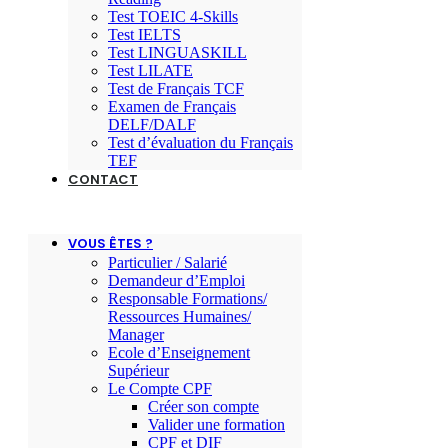
Test TOEIC 4-Skills
Test IELTS
Test LINGUASKILL
Test LILATE
Test de Français TCF
Examen de Français
DELF/DALF
Test d’évaluation du Français
TEF
CONTACT
VOUS ÊTES ?
Particulier / Salarié
Demandeur d’Emploi
Responsable Formations/
Ressources Humaines/
Manager
Ecole d’Enseignement
Supérieur
Le Compte CPF
Créer son compte
Valider une formation
CPF et DIF