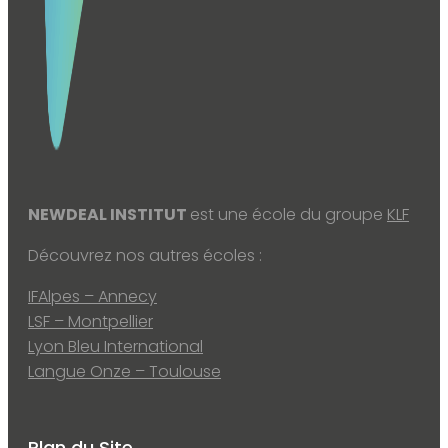
NEWDEAL INSTITUT
est une école du groupe
KLF
Découvrez nos autres écoles :
IFAlpes – Annecy
LSF – Montpellier
Lyon Bleu International
Langue Onze – Toulouse
Plan du Site