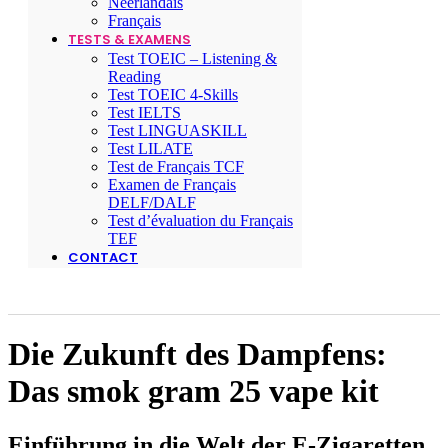
Néerlandais
Français
TESTS & EXAMENS
Test TOEIC – Listening &
Reading
Test TOEIC 4-Skills
Test IELTS
Test LINGUASKILL
Test LILATE
Test de Français TCF
Examen de Français
DELF/DALF
Test d’évaluation du Français
TEF
CONTACT
Die Zukunft des Dampfens:
Das smok gram 25 vape kit
Einführung in die Welt der E-Zigaretten