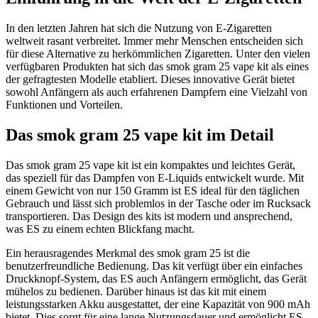
In den letzten Jahren hat sich die Nutzung von E-Zigaretten
weltweit rasant verbreitet. Immer mehr Menschen entscheiden sich
für diese Alternative zu herkömmlichen Zigaretten. Unter den vielen
verfügbaren Produkten hat sich das smok gram 25 vape kit als eines
der gefragtesten Modelle etabliert. Dieses innovative Gerät bietet
sowohl Anfängern als auch erfahrenen Dampfern eine Vielzahl von
Funktionen und Vorteilen.
Das smok gram 25 vape kit im Detail
Das smok gram 25 vape kit ist ein kompaktes und leichtes Gerät,
das speziell für das Dampfen von E-Liquids entwickelt wurde. Mit
einem Gewicht von nur 150 Gramm ist ES ideal für den täglichen
Gebrauch und lässt sich problemlos in der Tasche oder im Rucksack
transportieren. Das Design des kits ist modern und ansprechend,
was ES zu einem echten Blickfang macht.
Ein herausragendes Merkmal des smok gram 25 ist die
benutzerfreundliche Bedienung. Das kit verfügt über ein einfaches
Druckknopf-System, das ES auch Anfängern ermöglicht, das Gerät
mühelos zu bedienen. Darüber hinaus ist das kit mit einem
leistungsstarken Akku ausgestattet, der eine Kapazität von 900 mAh
bietet. Dies sorgt für eine lange Nutzungsdauer und ermöglicht ES