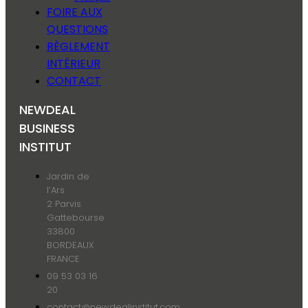
FOIRE AUX
QUESTIONS
RÈGLEMENT
INTÉRIEUR
CONTACT
NEWDEAL
BUSINESS
INSTITUT
Jardin de
l’Ars
2 Parvis
Gattebourse
33800
BORDEAUX
FRANCE
09 53 03 16
20
contact@newdealinstitut.com