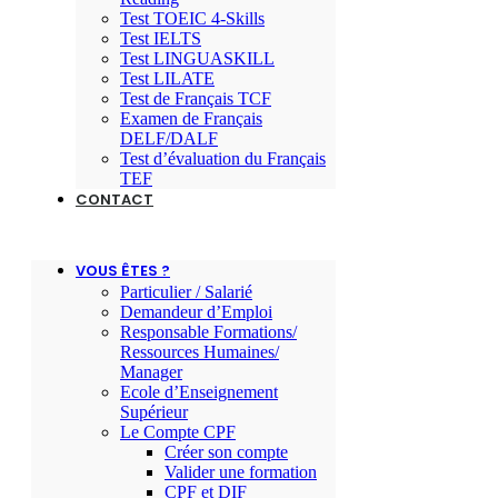
Test TOEIC 4-Skills
Test IELTS
Test LINGUASKILL
Test LILATE
Test de Français TCF
Examen de Français
DELF/DALF
Test d’évaluation du Français
TEF
CONTACT
VOUS ÊTES ?
Particulier / Salarié
Demandeur d’Emploi
Responsable Formations/
Ressources Humaines/
Manager
Ecole d’Enseignement
Supérieur
Le Compte CPF
Créer son compte
Valider une formation
CPF et DIF