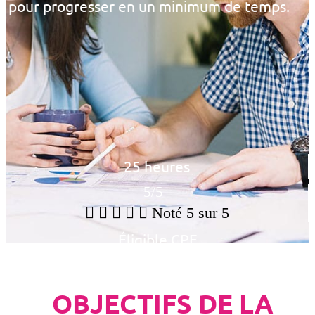
pour progresser en un minimum de temps.
25 heures
5/5





Noté 5 sur 5
Éligible CPF
OBJECTIFS DE LA