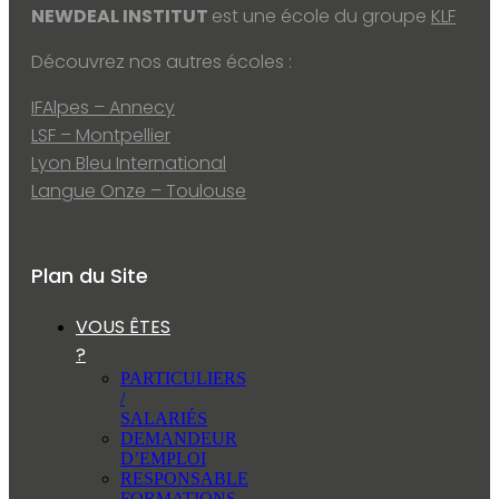
NEWDEAL INSTITUT
est une école du groupe
KLF
Découvrez nos autres écoles :
IFAlpes – Annecy
LSF – Montpellier
Lyon Bleu International
Langue Onze – Toulouse
Plan du Site
VOUS ÊTES
?
PARTICULIERS
/
SALARIÉS
DEMANDEUR
D’EMPLOI
RESPONSABLE
FORMATIONS