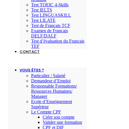
Test TOEIC 4-Skills
Test IELTS
Test LINGUASKILL
Test LILATE
Test de Français TCF
Examen de Français
DELF/DALF
Test d’évaluation du Français
TEF
CONTACT
VOUS ÊTES ?
Particulier / Salarié
Demandeur d’Emploi
Responsable Formations/
Ressources Humaines/
Manager
Ecole d’Enseignement
Supérieur
Le Compte CPF
Créer son compte
Valider une formation
CPF et DIF