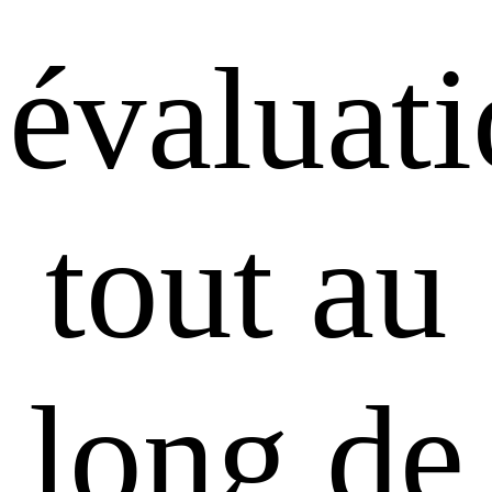
évaluat
tout au
long de