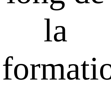
la
formati