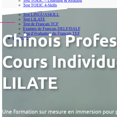
Test TOEIC – Listening & Reading
Test TOEIC 4-Skills
Test IELTS
Test LINGUASKILL
Test LILATE
Test de Français TCF
Examen de Français DELF/DALF
Chinois Profe
Test d’évaluation du Français TEF
CONTACT
Cours Individu
LILATE
Une formation sur mesure en immersion pour 