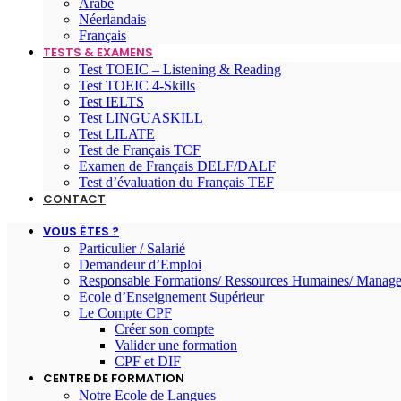
Arabe
Néerlandais
Français
TESTS & EXAMENS
Test TOEIC – Listening & Reading
Test TOEIC 4-Skills
Test IELTS
Test LINGUASKILL
Test LILATE
Test de Français TCF
Examen de Français DELF/DALF
Test d’évaluation du Français TEF
CONTACT
VOUS ÊTES ?
Particulier / Salarié
Demandeur d’Emploi
Responsable Formations/ Ressources Humaines/ Manage
Ecole d’Enseignement Supérieur
Le Compte CPF
Créer son compte
Valider une formation
CPF et DIF
CENTRE DE FORMATION
Notre Ecole de Langues